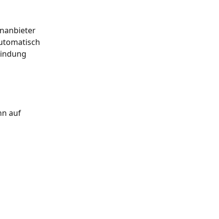
enanbieter 
utomatisch 
bindung 
nn auf 