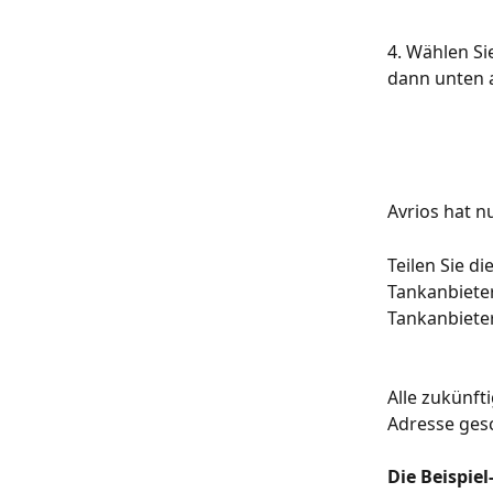
4. Wählen Si
dann unten a
Avrios hat n
Teilen Sie 
Tankanbieter
Tankanbieter
Alle zukünft
Adresse gesc
Die Beispie