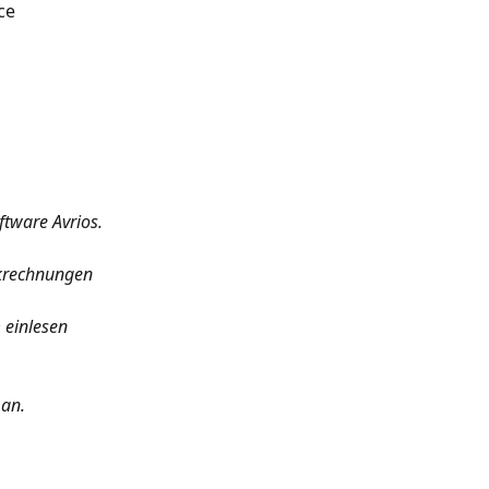
ce
ware Avrios.
nkrechnungen 
 einlesen 
 an.