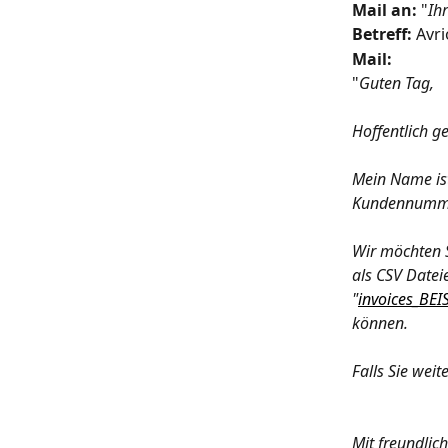
Mail an:
 "
Ihr
Betreff:
 Avr
Mail:
"
Guten Tag,
Hoffentlich ge
Mein Name is
Kundennummer
Wir möchten S
als CSV Datei
"
invoices_BE
können.
Falls Sie weit
Mit freundlic