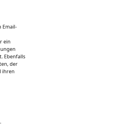
 Email-
r ein 
kungen 
. Ebenfalls 
en, der 
 ihren 
.