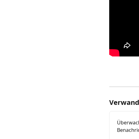
Verwandt
Überwach
Benachri