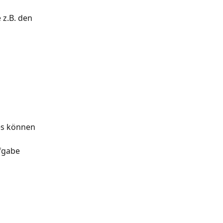
z.B. den 
es können 
fgabe 