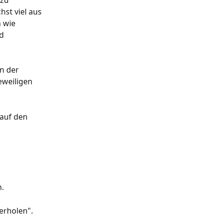
zu 
st viel aus 
 wie 
d 
n der 
eweiligen 
auf den 
n.
erholen".