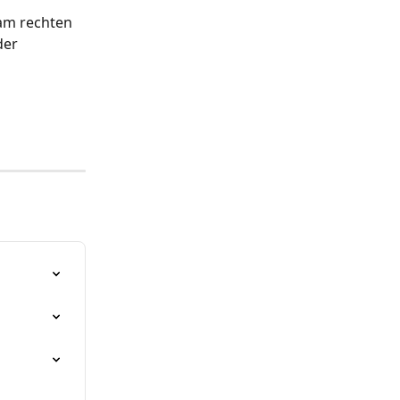
am rechten 
der 