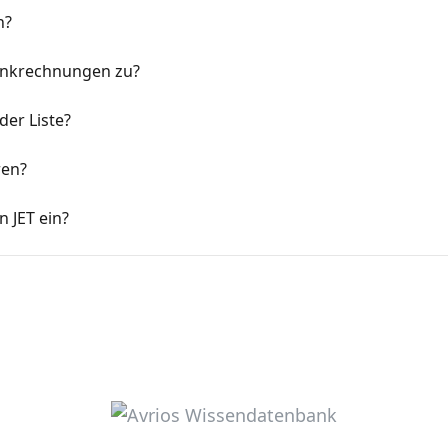
n?
Tankrechnungen zu?
der Liste?
ren?
n JET ein?