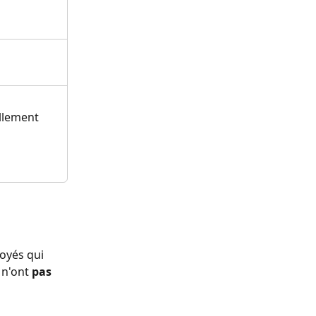
llement
loyés qui 
 n'ont 
pas 