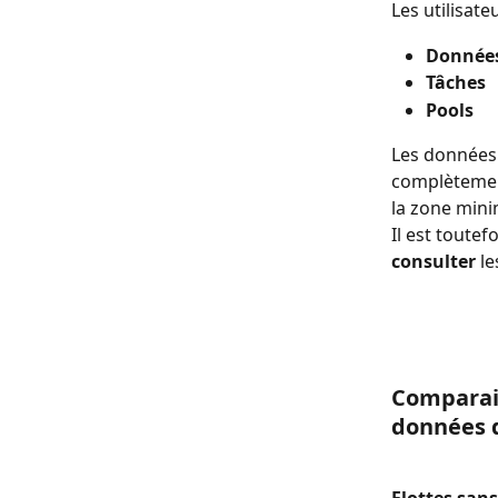
Les utilisat
Données
Tâches
Pools
Les données 
complètement
la zone minim
Il est toute
consulter
 l
Comparais
données d