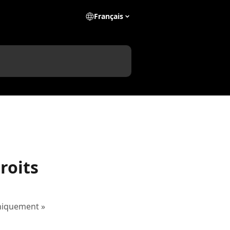
Français
roits
 uniquement »