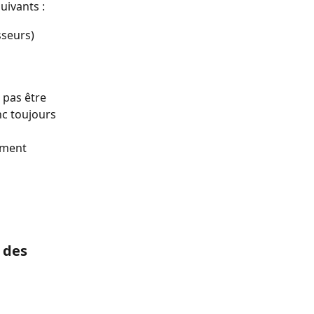
uivants :
sseurs)
 pas être 
nc toujours 
ement 
 des 