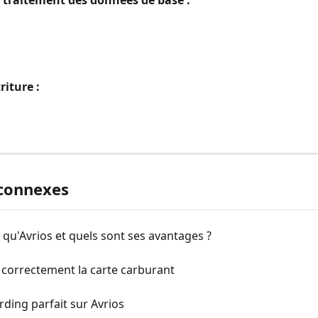
s traitement des données de base :
riture : 
 connexes
 qu'Avrios et quels sont ses avantages ?
 correctement la carte carburant
ding parfait sur Avrios