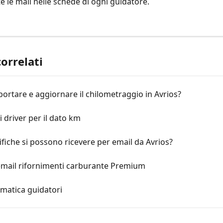
le mail nelle schede di ogni guidatore.
correlati
rtare e aggiornare il chilometraggio in Avrios?
ai driver per il dato km
ifiche si possono ricevere per email da Avrios?
 email rifornimenti carburante Premium
matica guidatori