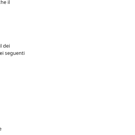
he il 
l dei 
ei seguenti 
e 