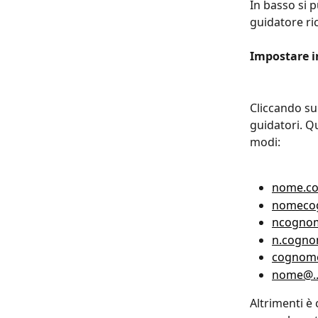
In basso si p
guidatore ri
Impostare in
Cliccando sul
guidatori. Qu
modi:
nome.c
nomeco
ncogno
n.cogno
cognom
nome@..
Altrimenti è 