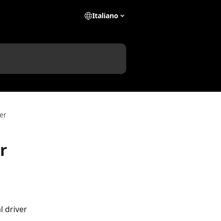
Italiano
er
r
l driver 