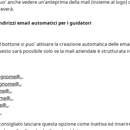
uo' anche vedere un'anteprima della mail (insieme al logo) c
ceverà.
dirizzi email automatici per i guidatori
 bottone si puo' attivare la creazione automatica delle emai
esto sarà possibile solo se la mail aziendale è strutturata n
ognome@..
.
gnome@..
.
me@..
.
me@..
.
e@..
.
.
consigliato lasciare questa opzione come inattiva ed inserir