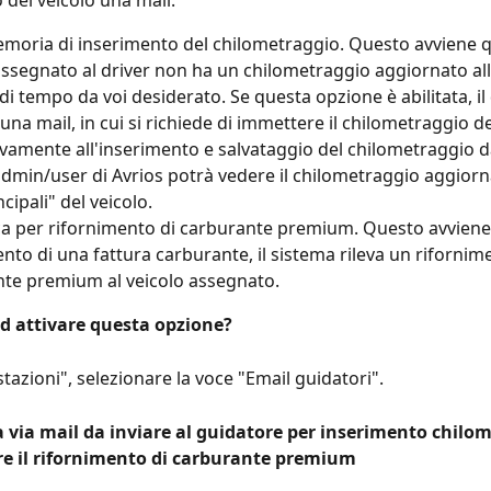
 del veicolo una mail:
moria di inserimento del chilometraggio. Questo avviene q
assegnato al driver non ha un chilometraggio aggiornato all
di tempo da voi desiderato. Se questa opzione è abilitata, il 
una mail, in cui si richiede di immettere il chilometraggio de
vamente all'inserimento e salvataggio del chilometraggio da
l'admin/user di Avrios potrà vedere il chilometraggio aggiorna
ncipali" del veicolo.
ica per rifornimento di carburante premium. Questo avviene
nto di una fattura carburante, il sistema rileva un rifornime
te premium al veicolo assegnato.
ad attivare questa opzione?
azioni", selezionare la voce "Email guidatori". 
via mail da inviare al guidatore per inserimento chilom
are il rifornimento di carburante premium