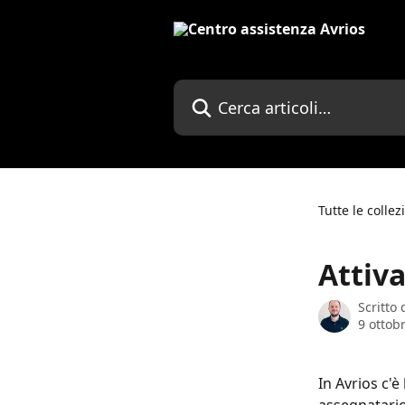
Vai al contenuto principale
Cerca articoli…
Tutte le collez
Attiva
Scritto
9 ottob
In Avrios c'è