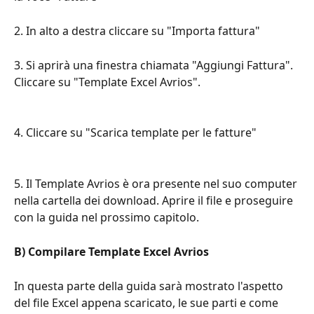
2. In alto a destra cliccare su "Importa fattura"
3. Si aprirà una finestra chiamata "Aggiungi Fattura". 
Cliccare su "Template Excel Avrios".
4. Cliccare su "Scarica template per le fatture"
5. Il Template Avrios è ora presente nel suo computer 
nella cartella dei download. Aprire il file e proseguire 
con la guida nel prossimo capitolo.
B) Compilare Template Excel Avrios
In questa parte della guida sarà mostrato l'aspetto 
del file Excel appena scaricato, le sue parti e come 