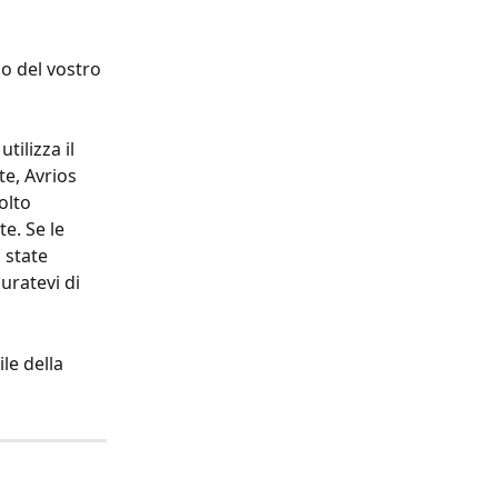
o del vostro 
tilizza il 
e, Avrios 
olto 
e. Se le 
state 
uratevi di 
le della 