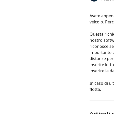
Avete appena 
veicolo. Per
Questa richie
nostro softwa
riconosce se
importante pe
distanze per
inserite lett
inserire la d
In caso di ul
flotta.
Articoli 