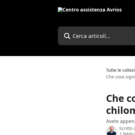
Vai al contenuto principale
Cerca articoli…
Tutte le collez
Che cosa signi
Che co
chilo
Avete appena
Scritto
1 febbr