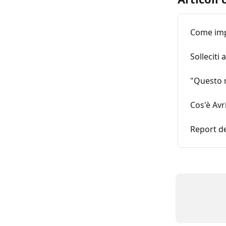
Come impo
Solleciti 
"Questo n
Cos'è Avr
Report de